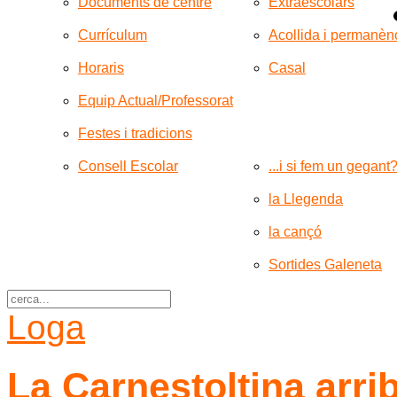
Documents de centre
Extraescolars
Currículum
Acollida i permanèn
Horaris
Casal
Equip Actual/Professorat
Festes i tradicions
Consell Escolar
...i si fem un gegant
la Llegenda
la cançó
Sortides Galeneta
Loga
La Carnestoltina arrib