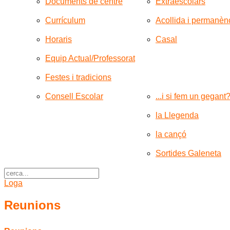
Documents de centre
Extraescolars
Currículum
Acollida i permanèn
Horaris
Casal
Equip Actual/Professorat
Festes i tradicions
Consell Escolar
...i si fem un gegant
la Llegenda
la cançó
Sortides Galeneta
Loga
Reunions