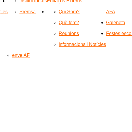
Institucionals
Enllaços Externs
cies
Premsa
Qui Som?
AFA
Què fem?
Galeneta
Reunions
Festes esco
Informacions i Notícies
?
envelAF