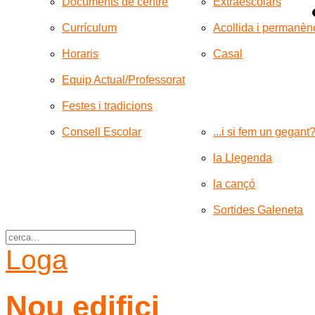
Documents de centre
Extraescolars
Currículum
Acollida i permanèn
Horaris
Casal
Equip Actual/Professorat
Festes i tradicions
Consell Escolar
...i si fem un gegant
la Llegenda
la cançó
Sortides Galeneta
Loga
Nou edifici