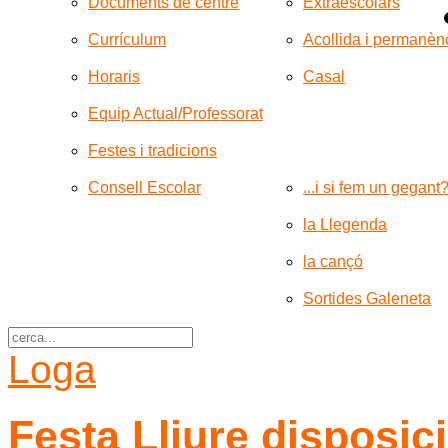
Documents de centre
Extraescolars
Currículum
Acollida i permanèn
Horaris
Casal
Equip Actual/Professorat
Festes i tradicions
Consell Escolar
...i si fem un gegant
la Llegenda
la cançó
Sortides Galeneta
Loga
Festa Lliure disposic