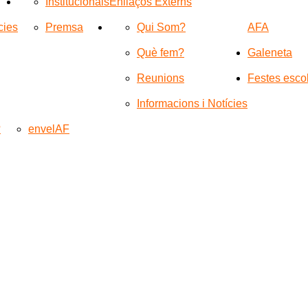
Institucionals
Enllaços Externs
cies
Premsa
Qui Som?
AFA
Què fem?
Galeneta
Reunions
Festes esco
Informacions i Notícies
?
envelAF