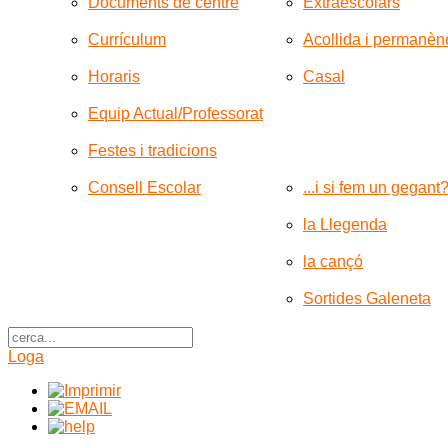
Documents de centre
Extraescolars
Currículum
Acollida i permanèn
Horaris
Casal
Equip Actual/Professorat
Festes i tradicions
Consell Escolar
...i si fem un gegant
la Llegenda
la cançó
Sortides Galeneta
Loga