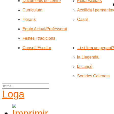
Documents de centre
Extraescolars
Currículum
Acollida i permanèn
Horaris
Casal
Equip Actual/Professorat
Festes i tradicions
Consell Escolar
...i si fem un gegant
la Llegenda
la cançó
Sortides Galeneta
Loga