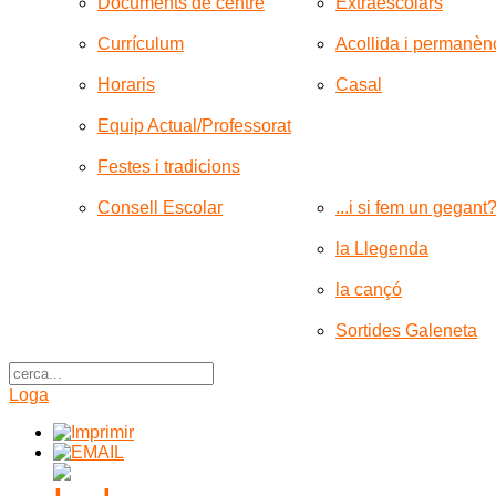
Documents de centre
Extraescolars
Currículum
Acollida i permanèn
Horaris
Casal
Equip Actual/Professorat
Festes i tradicions
Consell Escolar
...i si fem un gegant
la Llegenda
la cançó
Sortides Galeneta
Loga