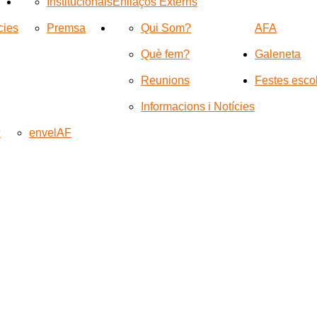
Institucionals
Enllaços Externs
cies
Premsa
Qui Som?
AFA
Què fem?
Galeneta
Reunions
Festes esco
Informacions i Notícies
?
envelAF