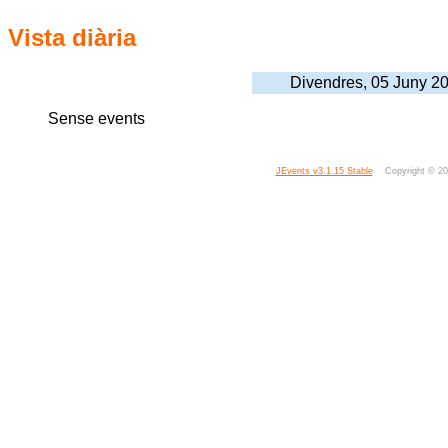
Vista diària
Divendres, 05 Juny 2
Sense events
JEvents v3.1.15 Stable
Copyright © 2