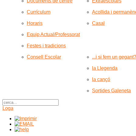
Documents de centre
Extraescolars
Currículum
Acollida i permanèn
Horaris
Casal
Equip Actual/Professorat
Festes i tradicions
Consell Escolar
...i si fem un gegant
la Llegenda
la cançó
Sortides Galeneta
Loga