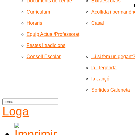
Documents de centre
Extraescolars
Currículum
Acollida i permanèn
Horaris
Casal
Equip Actual/Professorat
Festes i tradicions
Consell Escolar
...i si fem un gegant
la Llegenda
la cançó
Sortides Galeneta
Loga