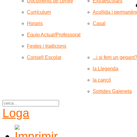
Documents de centre
Extraescolars
Currículum
Acollida i permanèn
Horaris
Casal
Equip Actual/Professorat
Festes i tradicions
Consell Escolar
...i si fem un gegant
la Llegenda
la cançó
Sortides Galeneta
Loga