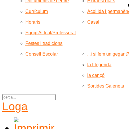
Documents de centre
Extraescolars
Currículum
Acollida i permanèn
Horaris
Casal
Equip Actual/Professorat
Festes i tradicions
Consell Escolar
...i si fem un gegant
la Llegenda
la cançó
Sortides Galeneta
Loga