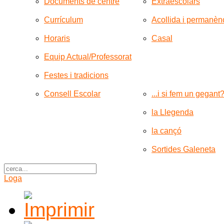
Documents de centre
Extraescolars
Currículum
Acollida i permanèn
Horaris
Casal
Equip Actual/Professorat
Festes i tradicions
Consell Escolar
...i si fem un gegant
la Llegenda
la cançó
Sortides Galeneta
Loga