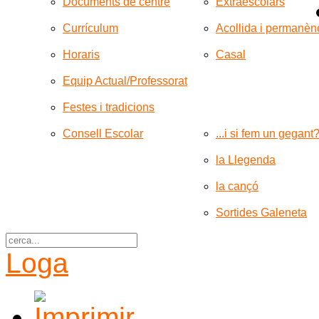
Documents de centre
Extraescolars
Currículum
Acollida i permanèn
Horaris
Casal
Equip Actual/Professorat
Festes i tradicions
Consell Escolar
...i si fem un gegant
la Llegenda
la cançó
Sortides Galeneta
Loga